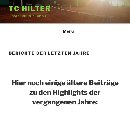
Zum
TC HILTER
Inhalt
…mehr als nur Tennis
springen
Menü
BERICHTE DER LETZTEN JAHRE
Hier noch einige ältere Beiträge
zu den Highlights der
vergangenen Jahre: