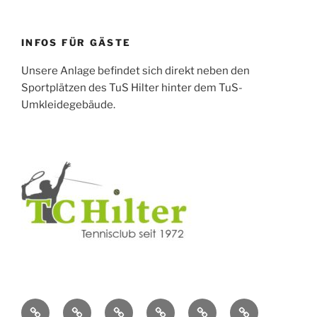
INFOS FÜR GÄSTE
Unsere Anlage befindet sich direkt neben den
Sportplätzen des TuS Hilter hinter dem TuS-
Umkleidegebäude.
Berichte
Über
Vereinsleben
Jugendtennis
Kontakt
Mitgliedschaft