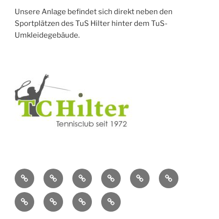
Unsere Anlage befindet sich direkt neben den
Sportplätzen des TuS Hilter hinter dem TuS-
Umkleidegebäude.
Berichte
Über
Vereinsleben
Jugendtennis
Kontakt
Mitgliedschaft
der
unseren
im
im
TNB-
Sommersaison
Jugendpunktspielbetrieb
Juniorinnen
letzten
Verein
TC
TC
Pokalfinale
2026
A
Jahre
Hilter
Hilter