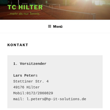
Zum
TC HILTER
Inhalt
…mehr als nur Tennis
springen
Menü
KONTAKT
1. Vorsitzender            
Lars Peter
s

Stettiner Str. 4

49176 Hilter

Mobil:0172/2860829

mail: l.peters@hp-it-solutions.de