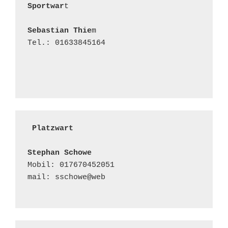
Sportwar
t

Sebastian Thie
m
Tel.: 01633845164
 Platzwart
Stephan Schowe
Mobil: 017670452051                                           

mail: sschowe@web
