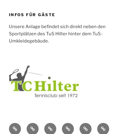
INFOS FÜR GÄSTE
Unsere Anlage befindet sich direkt neben den
Sportplätzen des TuS Hilter hinter dem TuS-
Umkleidegebäude.
Berichte
Über
Vereinsleben
Jugendtennis
Kontakt
Mitgliedschaft