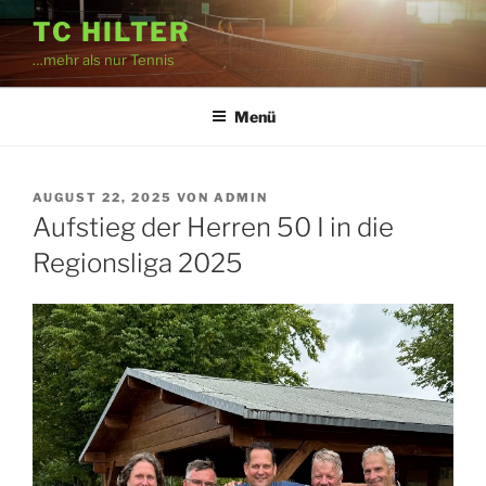
Zum
TC HILTER
Inhalt
…mehr als nur Tennis
springen
Menü
VERÖFFENTLICHT
AUGUST 22, 2025
VON
ADMIN
AM
Aufstieg der Herren 50 I in die
Regionsliga 2025