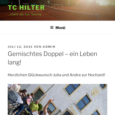
Zum
TC HILTER
Inhalt
…mehr als nur Tennis
springen
Menü
VERÖFFENTLICHT
JULI 12, 2021
VON
ADMIN
AM
Gemischtes Doppel – ein Leben
lang!
Herzlichen Glückwunsch Julia und Andre zur Hochzeit!