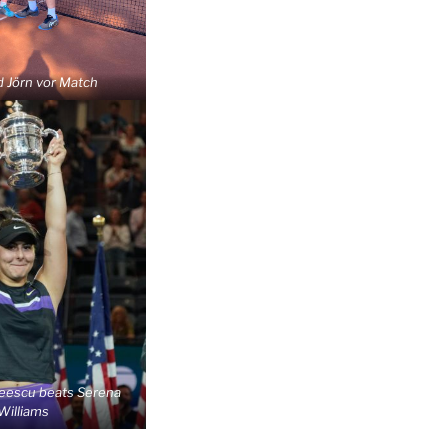
 Jörn vor Match
eescu beats Serena
Williams