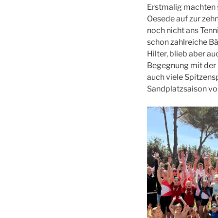
Erstmalig machten 
Oesede auf zur zeh
noch nicht ans Tenn
schon zahlreiche Bä
Hilter, blieb aber a
Begegnung mit der K
auch viele Spitzens
Sandplatzsaison vor