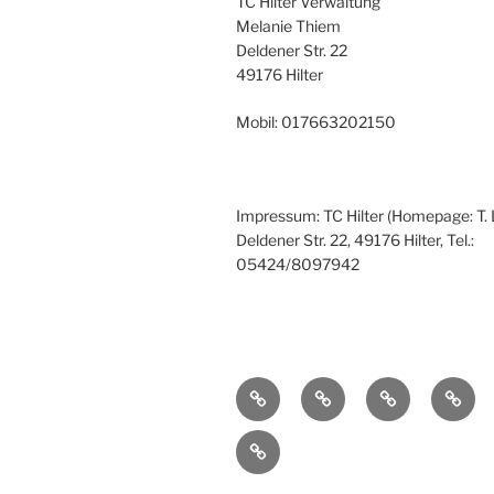
TC Hilter Verwaltung
Melanie Thiem
Deldener Str. 22
49176 Hilter
Mobil: 017663202150
Impressum: TC Hilter (Homepage: T.
Deldener Str. 22, 49176 Hilter, Tel.:
05424/8097942
Berichte
Über
Vereinsleben
Jugen
der
unseren
im
im
Mitgliedschaft
letzten
Verein
TC
TC
Jahre
Hilter
Hilter