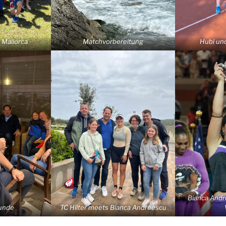
f Mallorca
Matchvorbereitung
Hubi und
Bianca Andr
Runde
TC Hilter meets Bianca Andreescu