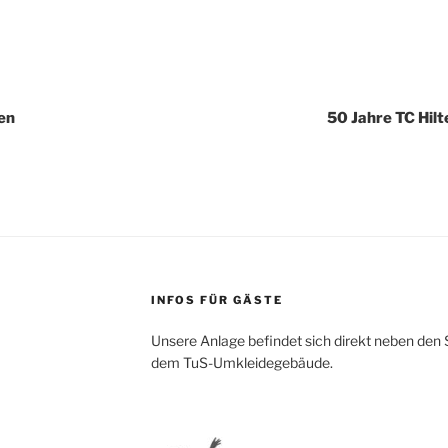
igation
pen
50 Jahre TC Hilt
INFOS FÜR GÄSTE
Unsere Anlage befindet sich direkt neben den S
dem TuS-Umkleidegebäude.