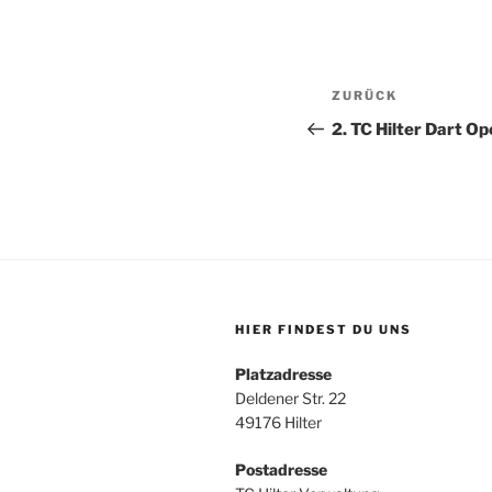
Beitragsnav
Vorheriger
ZURÜCK
Beitrag
2. TC Hilter Dart O
HIER FINDEST DU UNS
Platzadresse
Deldener Str. 22
49176 Hilter
Postadresse