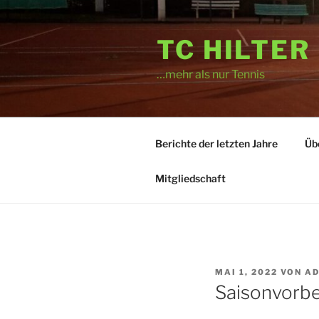
Zum
Inhalt
TC HILTER
springen
…mehr als nur Tennis
Berichte der letzten Jahre
Üb
Mitgliedschaft
VERÖFFENTLICHT
MAI 1, 2022
VON
AD
AM
Saisonvorbe