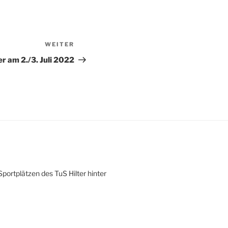
WEITER
Nächster
Beitrag
er am 2./3. Juli 2022
portplätzen des TuS Hilter hinter